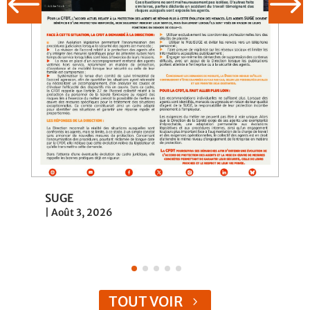
SUGE
Loi
|
Août 3, 2026
|
Jui
TOUT VOIR