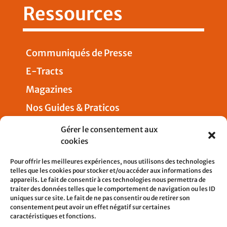
Ressources
Communiqués de Presse
E-Tracts
Magazines
Nos Guides & Praticos
Presse
Gérer le consentement aux
cookies
Nous joindre
Pour offrir les meilleures expériences, nous utilisons des technologies
telles que les cookies pour stocker et/ou accéder aux informations des
appareils. Le fait de consentir à ces technologies nous permettra de
traiter des données telles que le comportement de navigation ou les ID
uniques sur ce site. Le fait de ne pas consentir ou de retirer son
5, rue Pleyel
consentement peut avoir un effet négatif sur certaines
93200 SAINT-DENIS
caractéristiques et fonctions.