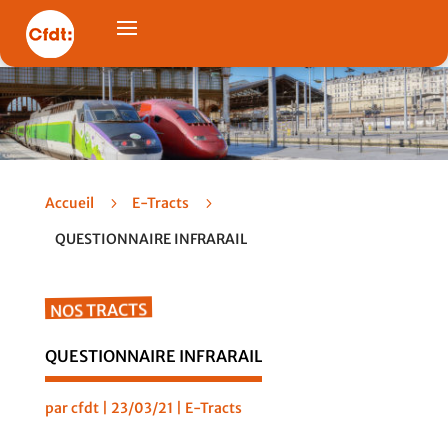
Accueil
5
E-Tracts
5
QUESTIONNAIRE INFRARAIL
NOS TRACTS
QUESTIONNAIRE INFRARAIL
par
cfdt
|
23/03/21
|
E-Tracts