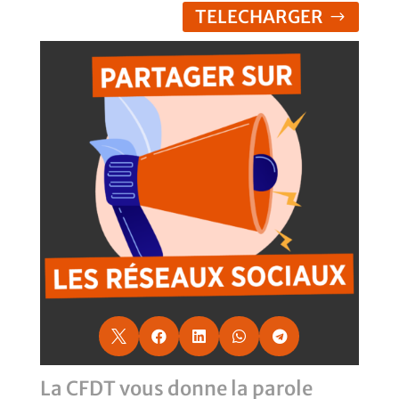
TELECHARGER





La CFDT vous donne la parole