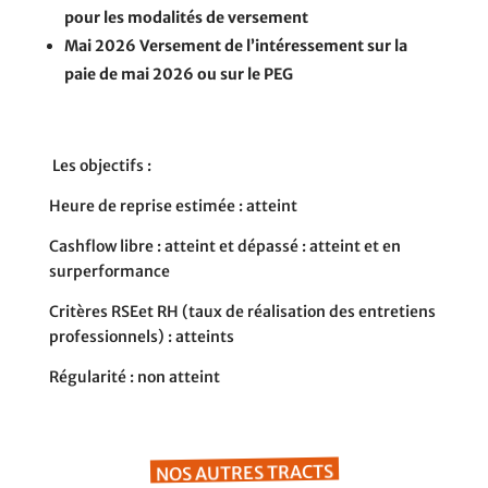
pour les modalités de versement
Mai 2026
Versement de l’intéressement sur la
paie de mai 2026 ou sur le PEG
L
es objectifs
:
H
eure de reprise estimée
:
atteint
Cas
h
f
ow
l
ibre
:
atteint et dépassé
:
atteint et en
surperformance
Critères
RSE
et
R
H (
taux de réa
l
isation des entretiens
professionne
l
s
) :
atteints
Régu
l
arité
:
non atteint
NOS AUTRES TRACTS