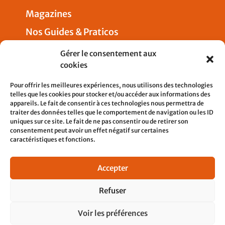
Magazines
Nos Guides & Praticos
Presse
Gérer le consentement aux
cookies
Nous joindre
Pour offrir les meilleures expériences, nous utilisons des technologies
telles que les cookies pour stocker et/ou accéder aux informations des
appareils. Le fait de consentir à ces technologies nous permettra de
traiter des données telles que le comportement de navigation ou les ID
uniques sur ce site. Le fait de ne pas consentir ou de retirer son
5, rue Pleyel
consentement peut avoir un effet négatif sur certaines
93200 SAINT-DENIS
caractéristiques et fonctions.
contact@cfdtcheminots.org
Accepter
01 76 58 12 21
Refuser
Voir les préférences