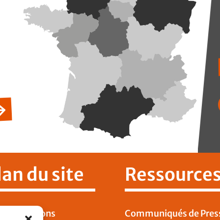
lan du site
Ressource
 Publications
Communiqués de Pres