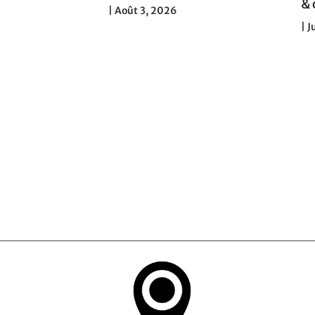
30 : la
& 
|
Août 3, 2026
s salariés
|
J
geurs