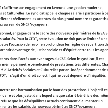
FDT réaffirme son engagement en faveur d’une gestion moderne,
 et Culturelles. Le syndicat appelle chaque salarié à participer à c
reflètent réellement les attentes du plus grand nombre et garantis
aux au sein de SNCF Voyageurs.
rsonnel, engagée dans le cadre des nouveaux périmètres de la SA 
alariés. Pour la CFDT, cette évolution ne doit pas se limiter à une
t être l’occasion de revoir en profondeur les règles de répartition d
garantir davantage de justice sociale et d’équité entre tous les agen
ants dans l’accès aux avantages du CSE. Selon le syndicat, il est
un même périmètre bénéficient de prestations très différentes. Ch
 € d’Activités Sociales et Culturelles par an, indépendamment de 
T, il s’agit d’un droit collectif qui ne peut dépendre d’inégalités
mettre une harmonisation par le haut des prestations. L’objectif es
lidaire et plus juste, dans lequel chaque salarié bénéficie des mê
 refuse que les déséquilibres actuels continuent d’alimenter un
sion entre les salariés du nouveau périmètre SNCF Voyageurs.