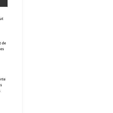
ut
t de
mes
erte
es
s