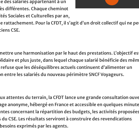
que des salariés appartenant à un
ès différentes. Chaque cheminot
tés Sociales et Culturelles par an,
ttachement. Pour la CFDT, il s’agit d’un droit collectif qui ne pe
nciens CSE.
mettre une harmonisation par le haut des prestations. L’objectif es
lidaire et plus juste, dans lequel chaque salarié bénéficie des mê
 refuse que les déséquilibres actuels continuent d’alimenter un
sion entre les salariés du nouveau périmètre SNCF Voyageurs.
aux attentes du terrain, la CFDT lance une grande consultation ouv
ndage anonyme, hébergé en France et accessible en quelques minut
entes concernant la répartition des budgets, les activités proposée
s du CSE. Les résultats serviront à construire des revendications
s besoins exprimés par les agents.