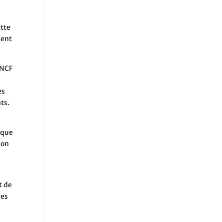
ette
sent
SNCF
es
ts.
aque
son
t de
mes