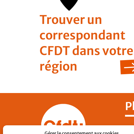
Trouver un
correspondant
CFDT dans votre
région
P
Nos
Gérer le consentement aux cookies