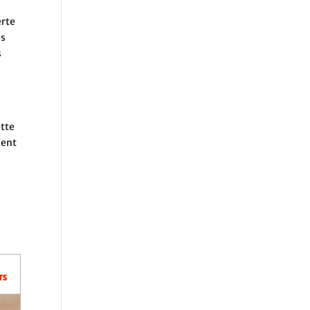
erte
es
s
ette
sent