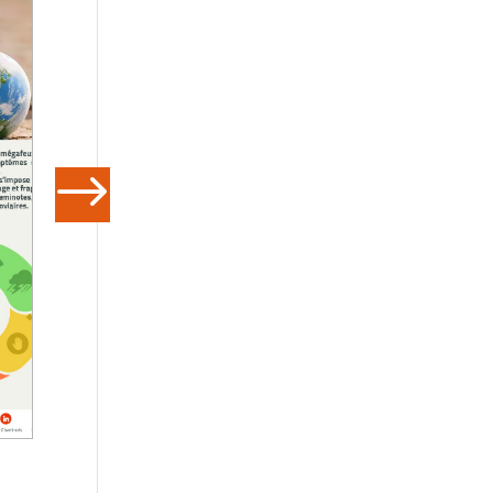
Télétravail SNCF : la
Abandon d