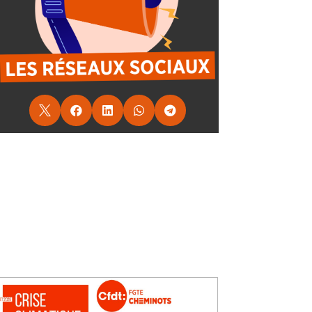




