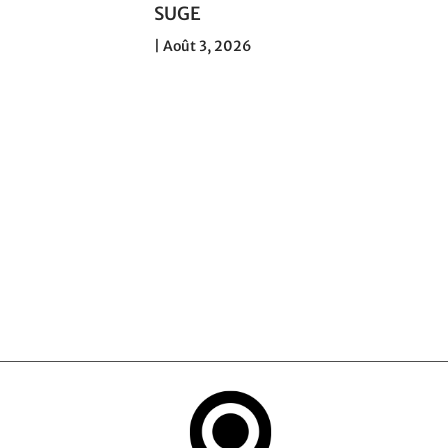
030 : la
SUGE
 de SNCF
|
Août 3, 2026