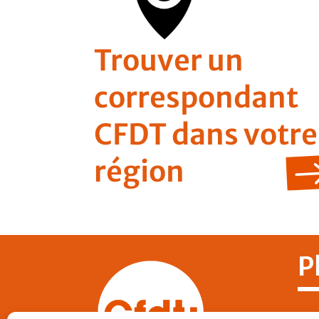
Trouver un
correspondant
CFDT dans votre
région
P