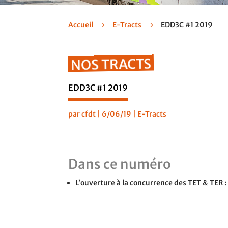
Accueil
5
E-Tracts
5
EDD3C #1 2019
NOS TRACTS
EDD3C #1 2019
par
cfdt
|
6/06/19
|
E-Tracts
Dans ce numéro
L’ouverture à la concurrence des TET & TER : 