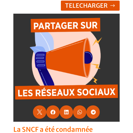
TELECHARGER





La SNCF a été condamnée