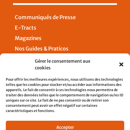
Communiqués de Presse
E-Tracts
Magazines
Nos Guides & Praticos
Presse
Gérer le consentement aux
cookies
Nous joindre
Pour offrir les meilleures expériences, nous utilisons des technologies
telles que les cookies pour stocker et/ou accéder aux informations des
appareils. Le fait de consentir à ces technologies nous permettra de
traiter des données telles que le comportement de navigation ou les ID
uniques sur ce site. Le fait de ne pas consentir ou de retirer son
5, rue Pleyel
consentement peut avoir un effet négatif sur certaines
93200 SAINT-DENIS
caractéristiques et fonctions.
contact@cfdtcheminots.org
Accepter