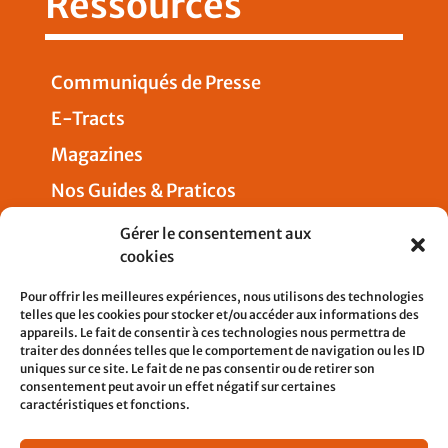
Ressources
Communiqués de Presse
E-Tracts
Magazines
Nos Guides & Praticos
Presse
Gérer le consentement aux
cookies
Nous joindre
Pour offrir les meilleures expériences, nous utilisons des technologies
telles que les cookies pour stocker et/ou accéder aux informations des
appareils. Le fait de consentir à ces technologies nous permettra de
traiter des données telles que le comportement de navigation ou les ID
uniques sur ce site. Le fait de ne pas consentir ou de retirer son
5, rue Pleyel
consentement peut avoir un effet négatif sur certaines
93200 SAINT-DENIS
caractéristiques et fonctions.
contact@cfdtcheminots.org