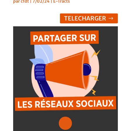
par
cfdt
|
7/02/24
|
E-Tracts
TELECHARGER