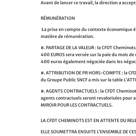
Avant de lancer ce travail, la direction a acce
RÉMUNÉRATION
L
a prise en compte du contexte économique é
matière de rémunération.
#.
PARTAGE DE LA VALEUR : la CFDT Cheminots a
400 EUROS
sera versée sur la paie du mois d
400 euros également négociée dans les négoci
#.
ATTRIBUTION DE PR HORS-COMPTE : la CFDT 
du Groupe Public SNCF a mis sur la table
L’AT
#.
AGENTS CONTRACTUELS : la CFDT Cheminots dé
agents contractuels seront revalorisées pour at
MIROIR POUR LES CONTRACTUELS
.
LA CFDT CHEMINOTS EST EN ATTENTE DU RELE
ELLE SOUMETTRA ENSUITE L’ENSEMBLE DE CES