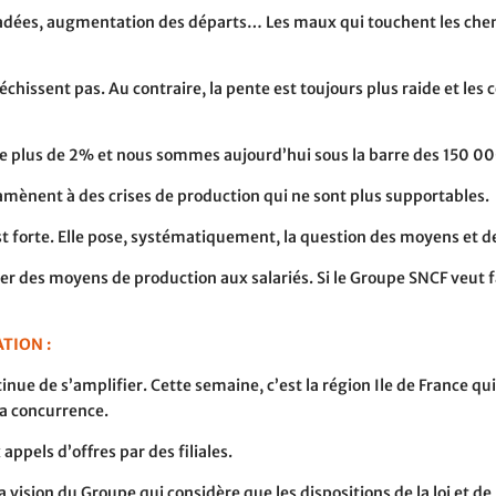
gradées, augmentation des départs… Les maux qui touchent les ch
léchissent pas. Au contraire, la pente est toujours plus raide et les
 de plus de 2% et nous sommes aujourd’hui sous la barre des 150 0
t amènent à des crises de production qui ne sont plus supportables.
st forte. Elle pose, systématiquement, la question des moyens et de
ner des moyens de production aux salariés. Si le Groupe SNCF veut 
TION :
inue de s’amplifier. Cette semaine, c’est la région Ile de France q
la concurrence.
appels d’offres par des filiales.
a vision du Groupe qui considère que les dispositions de la loi et d