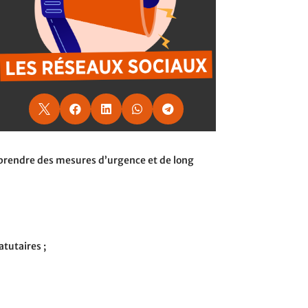





 à prendre des mesures d’urgence et de long
atutaires ;