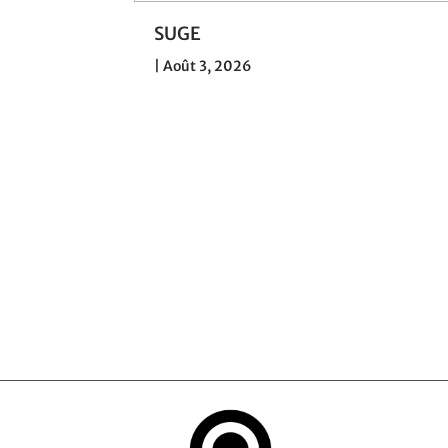
030 : la
SUGE
 de SNCF
|
Août 3, 2026