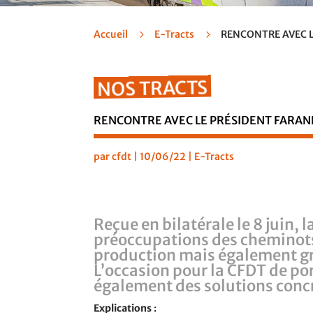
Accueil
5
E-Tracts
5
RENCONTRE AVEC L
NOS TRACTS
RENCONTRE AVEC LE PRÉSIDENT FARAN
par
cfdt
|
10/06/22
|
E-Tracts
Reçue en bilatérale le 8 juin, 
préoccupations des cheminots :
production mais également gr
L’occasion pour la CFDT de por
également des solutions concr
Explications
: