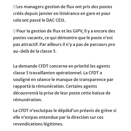
􀏫
Les managers gestion de flux ont pris des postes
créés depuis janvier en itinérance en gare et pour
cela ont passé le DAC CESI.
􀏫
Pour la gestion de flux et les GIPV, il y a encore des
postes vacants, ce qui démontre que le poste n’est
pas attractif. Par ailleurs il n’y a pas de parcours pro
au-delà de la classe 5.
L
a demande
CF
D
T
c
on
c
erne en priori
t
é
l
es agen
t
s
cl
asse
5
t
ravai
ll
an
t
en opéra
t
ionne
l
. L
a
CF
D
T
a
sou
l
igné en séan
c
e
l
e manque de
t
ransparen
c
e par
rappor
t
à
l
a rémunéra
t
ion
. C
er
t
ains agen
t
s
dé
c
ouvren
t
à
l
a prise de
l
eur pos
t
e
c
e
tt
e baisse de
rémunéra
t
ion
.
L
a
CF
D
T
n
’
ex
cl
u
t
pas
l
e dépô
t
d
’
un préavis de grève si
e
ll
e n
’
es
t
pas en
t
endue par
l
a dire
ct
ion sur
c
es
revendi
c
a
t
ions
l
égi
t
imes
.