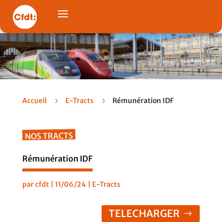
Accueil
5
E-Tracts
5
Rémunération IDF
NOS TRACTS
Rémunération IDF
par
cfdt
|
11/06/24
|
E-Tracts
TELECHARGER