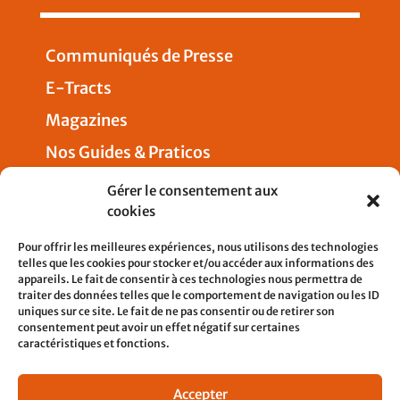
Communiqués de Presse
E-Tracts
Magazines
Nos Guides & Praticos
Presse
Gérer le consentement aux
cookies
Nous joindre
Pour offrir les meilleures expériences, nous utilisons des technologies
telles que les cookies pour stocker et/ou accéder aux informations des
appareils. Le fait de consentir à ces technologies nous permettra de
traiter des données telles que le comportement de navigation ou les ID
uniques sur ce site. Le fait de ne pas consentir ou de retirer son
5, rue Pleyel
consentement peut avoir un effet négatif sur certaines
93200 SAINT-DENIS
caractéristiques et fonctions.
contact@cfdtcheminots.org
Accepter