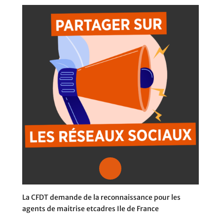
L
a
CFDT
d
eman
d
e
d
e
l
a re
c
onnaissan
c
e pour
l
es
agen
t
s
d
e mai
t
rise e
tc
a
d
res
Il
e
d
e
F
ran
c
e