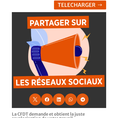
TELECHARGER





La CFDT demande et obtient la juste