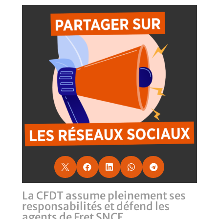





La CFDT assume pleinement ses
responsabilités et défend les
agents de Fret SNCF