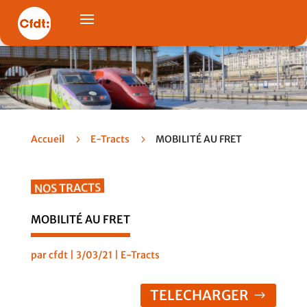
Accueil
5
E-Tracts
5
MOBILITÉ AU FRET
NOS TRACTS
MOBILITÉ AU FRET
par
cfdt
|
3/03/21
|
E-Tracts
TELECHARGER