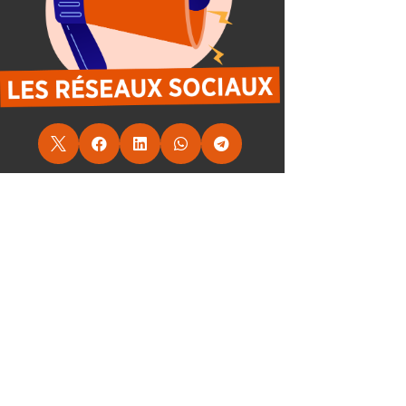




