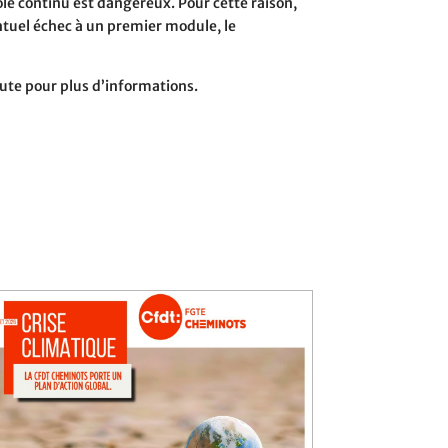
rôle continu est dangereux. Pour cette raison,
entuel échec à un premier module, le
oute pour plus d’informations.