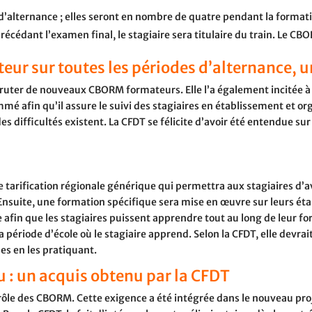
d’alternance ; elles seront en nombre de quatre pendant la format
récédant l’examen final, le stagiaire sera titulaire du train. Le C
r sur toutes les périodes d’alternance, un
ecruter de nouveaux CBORM formateurs. Elle l’a également incitée à 
é afin qu’il assure le suivi des stagiaires en établissement et or
s difficultés existent. La CFDT se félicite d’avoir été entendue su
e tarification régionale générique qui permettra aux stagiaires d’av
 Ensuite, une formation spécifique sera mise en œuvre sur leurs é
afin que les stagiaires puissent apprendre tout au long de leur fo
la période d’école où le stagiaire apprend. Selon la CFDT, elle devrai
es en les pratiquant.
 : un acquis obtenu par la CFDT
rôle des CBORM. Cette exigence a été intégrée dans le nouveau proj