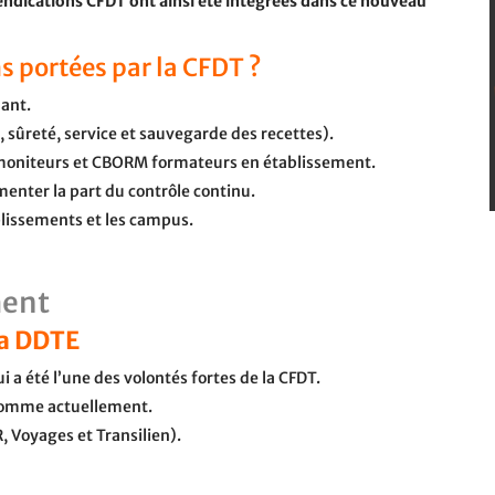
vendications CFDT ont ainsi été intégrées dans ce nouveau
s portées par la CFDT ?
lant.
, sûreté, service et sauvegarde des recettes).
moniteurs et CBORM formateurs en établissement.
nter la part du contrôle continu.
lissements et les campus.
ment
la DDTE
a été l’une des volontés fortes de la CFDT.
 comme actuellement.
, Voyages et Transilien).