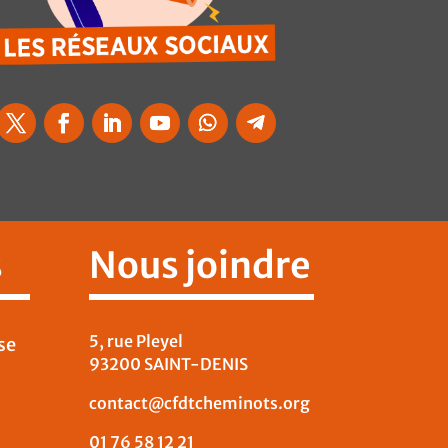
s
Nous joindre
5, rue Pleyel
se
93200 SAINT-DENIS
contact@cfdtcheminots.org
01 76 58 12 21