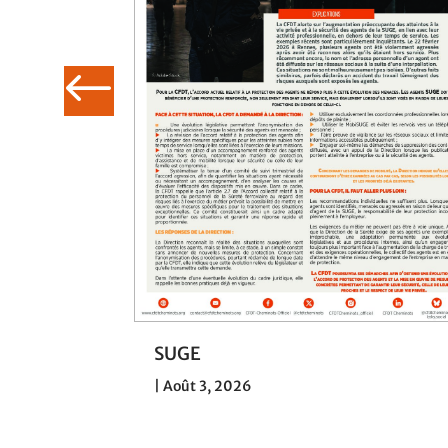
030 : la
SUGE
 de SNCF
|
Août 3, 2026