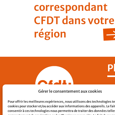
correspondant
CFDT dans votre
région
P
Nos
Gérer le consentement aux cookies
CF
Pour offrir les meilleures expériences, nous utilisons des technologies te
Con
cookies pour stocker et/ou accéder aux informations des appareils. Le fai
Lie
consentir à ces technologies nous permettra de traiter des données telles