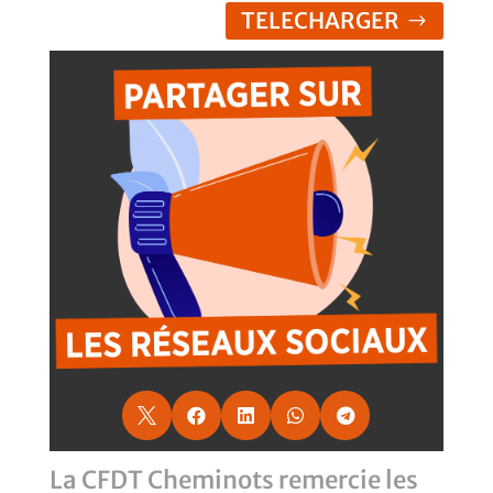
TELECHARGER





La CFDT Cheminots remercie les