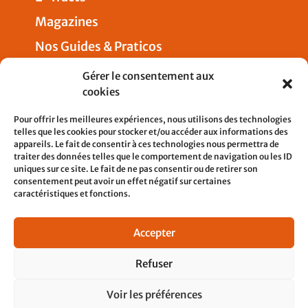
Magazines
Nos Guides & Praticos
Presse
Gérer le consentement aux
cookies
Nous joindre
Pour offrir les meilleures expériences, nous utilisons des technologies
telles que les cookies pour stocker et/ou accéder aux informations des
appareils. Le fait de consentir à ces technologies nous permettra de
traiter des données telles que le comportement de navigation ou les ID
uniques sur ce site. Le fait de ne pas consentir ou de retirer son
5, rue Pleyel
consentement peut avoir un effet négatif sur certaines
93200 SAINT-DENIS
caractéristiques et fonctions.
contact@cfdtcheminots.org
Accepter
01 76 58 12 21
Refuser
Voir les préférences