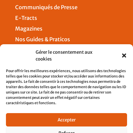
Communiqués de Presse
E-Tracts
Magazines
Nos Guides & Praticos
Presse
Gérer le consentement aux
cookies
Nous joindre
Pour offrir les meilleures expériences, nous utilisons des technologies
telles que les cookies pour stocker et/ou accéder aux informations des
appareils. Le fait de consentir à ces technologies nous permettra de
traiter des données telles que le comportement de navigation ou les ID
uniques sur ce site. Le fait de ne pas consentir ou de retirer son
5, rue Pleyel
consentement peut avoir un effet négatif sur certaines
93200 SAINT-DENIS
caractéristiques et fonctions.
contact@cfdtcheminots.org
Accepter
01 76 58 12 21