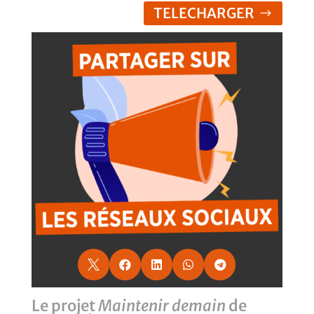
TELECHARGER





Le projet
Maintenir demain
de