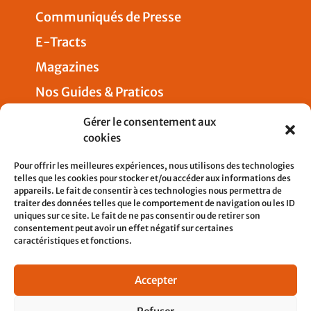
Communiqués de Presse
E-Tracts
Magazines
Nos Guides & Praticos
Presse
Gérer le consentement aux
cookies
Nous joindre
Pour offrir les meilleures expériences, nous utilisons des technologies
telles que les cookies pour stocker et/ou accéder aux informations des
appareils. Le fait de consentir à ces technologies nous permettra de
traiter des données telles que le comportement de navigation ou les ID
uniques sur ce site. Le fait de ne pas consentir ou de retirer son
5, rue Pleyel
consentement peut avoir un effet négatif sur certaines
93200 SAINT-DENIS
caractéristiques et fonctions.
contact@cfdtcheminots.org
Accepter
01 76 58 12 21