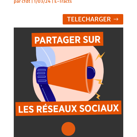
par
cfdt
|
1/03/24
|
E-Tracts
TELECHARGER