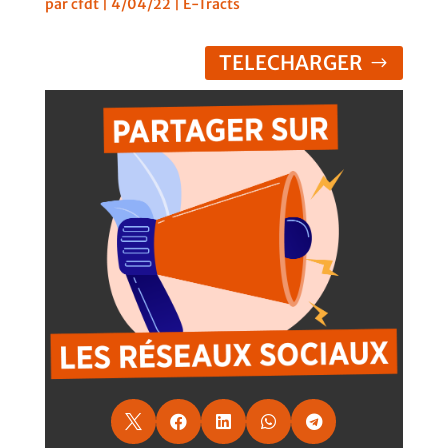
par
cfdt
|
4/04/22
|
E-Tracts
TELECHARGER




