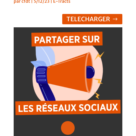
par
cfdt
|
5/12/23
|
E-Tracts
TELECHARGER