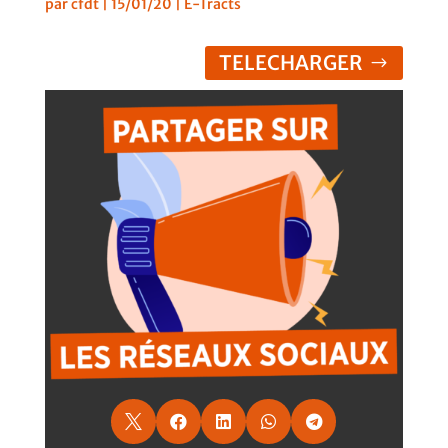
par
cfdt
|
15/01/20
|
E-Tracts
TELECHARGER




