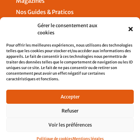
Magazines
Nos Guides & Praticos
Presse
Gérer le consentement aux
cookies
Nous joindre
Pour offrir les meilleures expériences, nous utilisons des technologies
telles que les cookies pour stocker et/ou accéder aux informations des
appareils. Le fait de consentir à ces technologies nous permettra de
traiter des données telles que le comportement de navigation ou les ID
uniques sur ce site. Le fait de ne pas consentir ou de retirer son
5, rue Pleyel
consentement peut avoir un effet négatif sur certaines
93200 SAINT-DENIS
caractéristiques et fonctions.
contact@cfdtcheminots.org
Accepter
01 76 58 12 21
Refuser
Voir les préférences
© 2023 cfdtcheminots tous droits réservés. site
Politique de cookies
Mentions légales
réalisé par
Et Voilà prod !