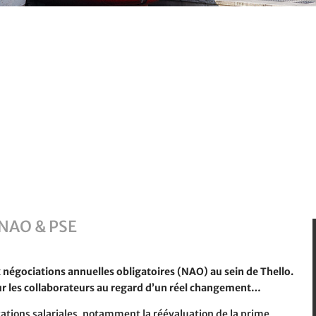
: NAO & PSE
x négociations annuelles obligatoires (NAO) au sein de Thello.
ur les collaborateurs au regard d’un réel changement…
cations salariales, notamment la réévaluation de la prime