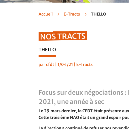
Accueil
5
E-Tracts
5
THELLO
NOS TRACTS
THELLO
par
cfdt
|
1/04/21
|
E-Tracts
Focus sur deux négociations 
2021, une année à sec
Le 29 mars dernier, la CFDT était présente au
Cette troisième NAO était un grand espoir po
La direction a continué de refuser nos revendi