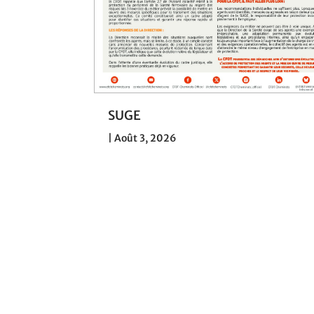
030 : la
SUGE
 de SNCF
|
Août 3, 2026