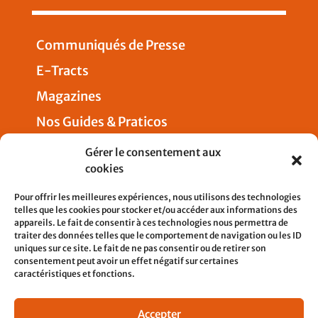
Communiqués de Presse
E-Tracts
Magazines
Nos Guides & Praticos
Presse
Gérer le consentement aux
cookies
Nous joindre
Pour offrir les meilleures expériences, nous utilisons des technologies
telles que les cookies pour stocker et/ou accéder aux informations des
appareils. Le fait de consentir à ces technologies nous permettra de
traiter des données telles que le comportement de navigation ou les ID
uniques sur ce site. Le fait de ne pas consentir ou de retirer son
5, rue Pleyel
consentement peut avoir un effet négatif sur certaines
93200 SAINT-DENIS
caractéristiques et fonctions.
contact@cfdtcheminots.org
Accepter