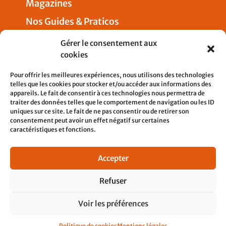
Magazines
Nos Guides & Praticos
Presse
Gérer le consentement aux
cookies
Nous joindre
Pour offrir les meilleures expériences, nous utilisons des technologies
telles que les cookies pour stocker et/ou accéder aux informations des
appareils. Le fait de consentir à ces technologies nous permettra de
traiter des données telles que le comportement de navigation ou les ID
uniques sur ce site. Le fait de ne pas consentir ou de retirer son
5, rue Pleyel
consentement peut avoir un effet négatif sur certaines
93200 SAINT-DENIS
caractéristiques et fonctions.
contact@cfdtcheminots.org
Accepter
01 76 58 12 21
Refuser
Voir les préférences
© 2023 cfdtcheminots tous droits réservés. site
Politique de cookies
Mentions légales