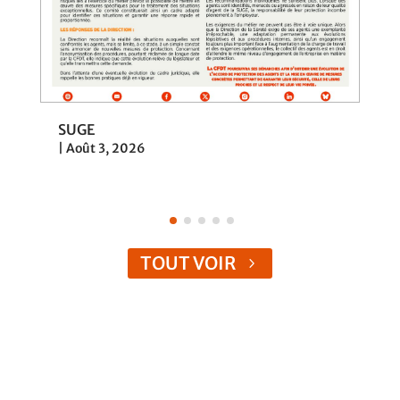
SUGE
L
|
Août 3, 2026
|
TOUT VOIR