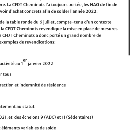
bre. La CFDT Cheminots l’a toujours portée,
les NAO de fin de
oir d’achat concrets afin de solder l’année 2022
.
de la table ronde du 6 juillet, compte-tenu d’un contexte
,
la CFDT Cheminots revendique la mise en place de mesures
s, la CFDT Cheminots a donc porté un grand nombre de
s exemples de revendications:
er
ctivité au 1
janvier 2022
r tous
traction et indemnité de résidence
utement au statut
021, et
des échelons 9 (ADC) et 11 (Sédentaires)
t éléments variables de solde