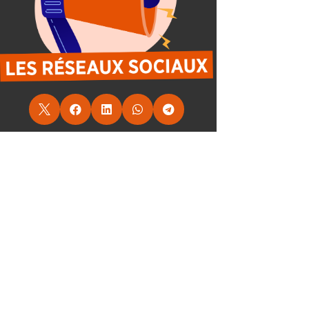




