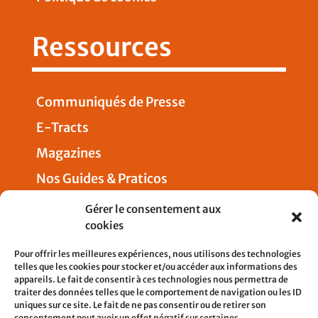
Ressources
Communiqués de Presse
E-Tracts
Magazines
Nos Guides & Praticos
Presse
Gérer le consentement aux
cookies
Nous joindre
Pour offrir les meilleures expériences, nous utilisons des technologies
telles que les cookies pour stocker et/ou accéder aux informations des
appareils. Le fait de consentir à ces technologies nous permettra de
traiter des données telles que le comportement de navigation ou les ID
uniques sur ce site. Le fait de ne pas consentir ou de retirer son
5, rue Pleyel
consentement peut avoir un effet négatif sur certaines