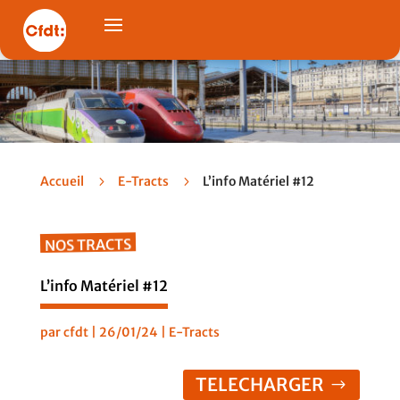
Accueil
5
E-Tracts
5
L’info Matériel #12
NOS TRACTS
L’info Matériel #12
par
cfdt
|
26/01/24
|
E-Tracts
TELECHARGER