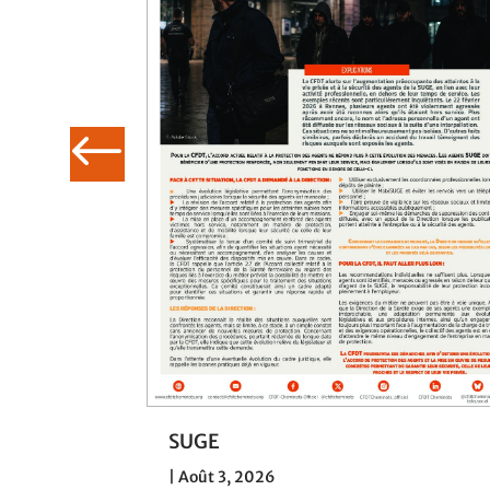
030 : la
SUGE
 de SNCF
|
Août 3, 2026