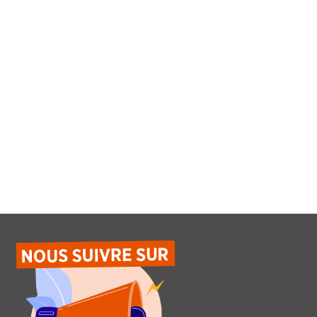
l’employe
|
Juil 23, 20