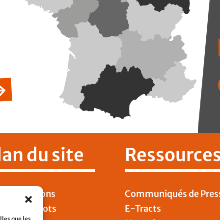
lan du site
Ressource
 Publications
Communiqués de Pres
DT Cheminots
E-Tracts
lles que les