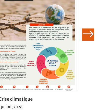
Crise climatique
Télétravai
à la décis
|
Juil 30, 2026