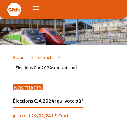
Accueil
5
E-Tracts
5
Élections C.A 2024: qui vote où?
NOS TRACTS
Élections C.A 2024: qui vote où?
par
cfdt
|
29/02/24
|
E-Tracts