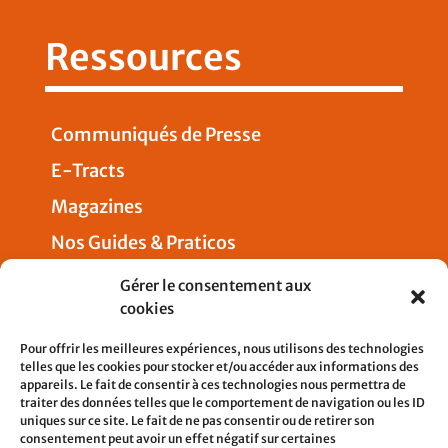
Ressources
Communiqués de Presse
E-Tracts
Magazines
Nos Guides & Praticos
Presse
Gérer le consentement aux
cookies
Nous joindre
Pour offrir les meilleures expériences, nous utilisons des technologies
telles que les cookies pour stocker et/ou accéder aux informations des
appareils. Le fait de consentir à ces technologies nous permettra de
traiter des données telles que le comportement de navigation ou les ID
uniques sur ce site. Le fait de ne pas consentir ou de retirer son
5, rue Pleyel
consentement peut avoir un effet négatif sur certaines
93200 SAINT-DENIS