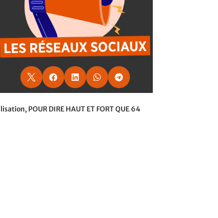





lisation,
POUR DIRE HAUT ET FORT QUE 64