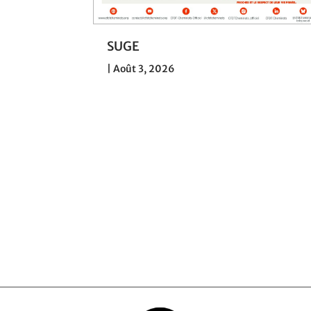
030 : la
SUGE
 de SNCF
|
Août 3, 2026