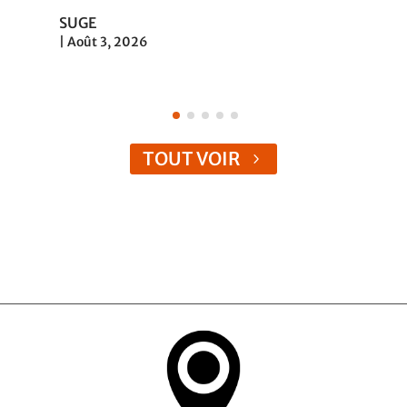
UGE
Loi de pro
oût 3, 2026
|
Juil 31, 20
TOUT VOIR