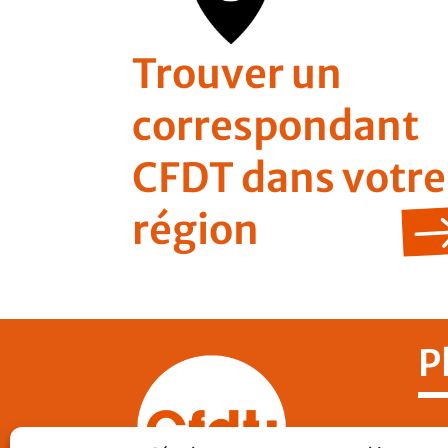
Trouver un
correspondant
CFDT dans votre
région
P
Nos