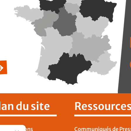
lan du site
Ressource
 Publications
Communiqués de Pres