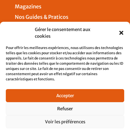
Magazines
Nos Guides & Praticos
Presse
Gérer le consentement aux
cookies
Nous joindre
Pour offrir les meilleures expériences, nous utilisons des technologies
telles que les cookies pour stocker et/ou accéder aux informations des
appareils. Le fait de consentir à ces technologies nous permettra de
traiter des données telles que le comportement de navigation ou les ID
uniques sur ce site. Le fait de ne pas consentir ou de retirer son
5, rue Pleyel
consentement peut avoir un effet négatif sur certaines
93200 SAINT-DENIS
caractéristiques et fonctions.
contact@cfdtcheminots.org
Accepter
01 76 58 12 21
Refuser
Voir les préférences
© 2023 cfdtcheminots tous droits réservés. site