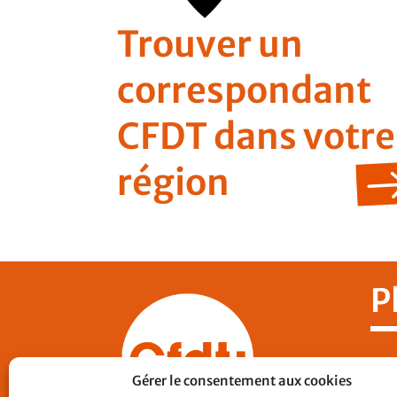
Trouver un
correspondant
CFDT dans votre
région
P
Nos
Gérer le consentement aux cookies
CF