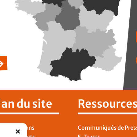
lan du site
Ressource
 Publications
Communiqués de Pres
DT Cheminots
E-Tracts