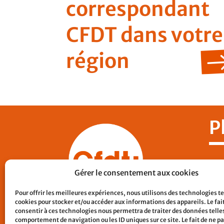
correspondant
CFDT dans votre
région
P
Nos
Gérer le consentement aux cookies
CF
Pour offrir les meilleures expériences, nous utilisons des technologies te
Con
cookies pour stocker et/ou accéder aux informations des appareils. Le fai
Lie
consentir à ces technologies nous permettra de traiter des données telles
comportement de navigation ou les ID uniques sur ce site. Le fait de ne p