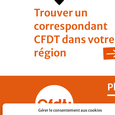
Trouver un
correspondant
CFDT dans votre
région
P
Nos
Gérer le consentement aux cookies
CF