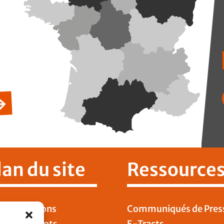
lan du site
Ressource
 Publications
Communiqués de Pres
DT Cheminots
E-Tracts