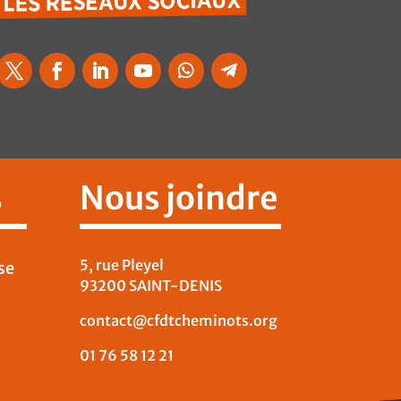
s
Nous joindre
5, rue Pleyel
se
93200 SAINT-DENIS
contact@cfdtcheminots.org
01 76 58 12 21