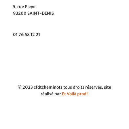
5, rue Pleyel
93200 SAINT-DENIS
contact@cfdtcheminots.org
01 76 58 12 21
© 2023 cfdtcheminots tous droits réservés. site
réalisé par
Et Voilà prod !