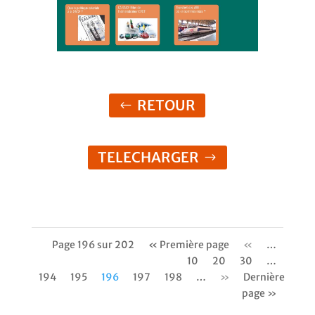
RETOUR
TELECHARGER
Page 196 sur 202
« Première page
«
…
10
20
30
…
194
195
196
197
198
…
»
Dernière
page »